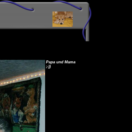
Papa und Mama
;-))