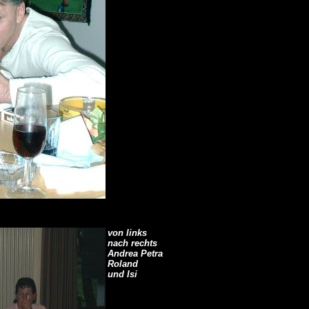
von links
nach rechts
Andrea Petra
Roland
und Isi